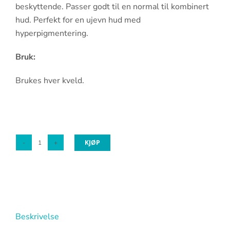
beskyttende. Passer godt til en normal til kombinert
hud. Perfekt for en ujevn hud med
hyperpigmentering.
Bruk:
Brukes hver kveld.
KJØP
Mesoestetic
brightening
peel
booster
antall
Beskrivelse