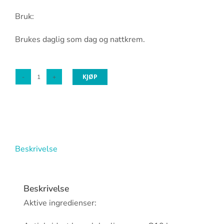
Bruk:
Brukes daglig som dag og nattkrem.
KJØP
Mesoestetic
fast
skin
repair
cream
antall
Beskrivelse
Beskrivelse
Aktive ingredienser: