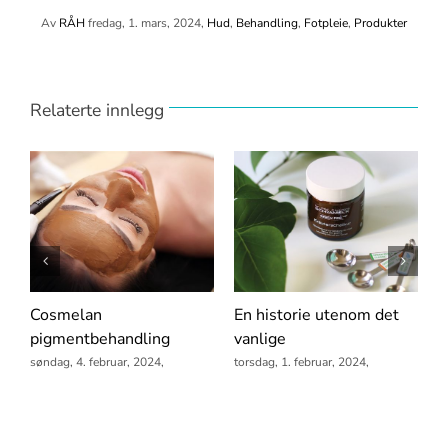
Av
RÅH
fredag, 1. mars, 2024,
Hud
,
Behandling
,
Fotpleie
,
Produkter
Relaterte innlegg
d.
Cosmelan
En historie utenom det
P
n
pigmentbehandling
vanlige
b
søndag, 4. februar, 2024,
torsdag, 1. februar, 2024,
m